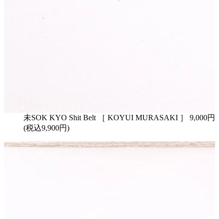
未SOK KYO Shit Belt ［ KOYUI MURASAKI ］ 9,000円
(税込9,900円)