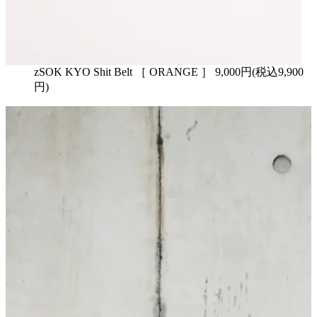
zSOK KYO Shit Belt ［ ORANGE ］ 9,000円(税込9,900
円)