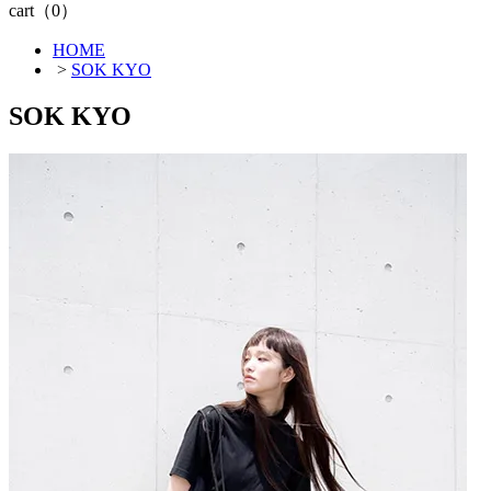
cart（0）
HOME
>
SOK KYO
SOK KYO