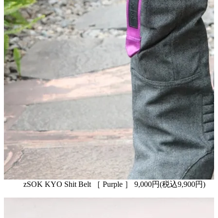
zSOK KYO Shit Belt ［ Purple ］ 9,000円(税込9,900円)