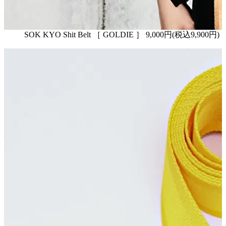
SOK KYO Shit Belt ［ GOLDIE ］ 9,000円(税込9,900円)